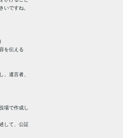
きいですね。
）
容を伝える
し、遺言者、
役場で作成し
述して、公証