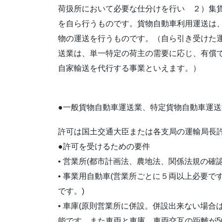
荷扱所において必要な仕分けを行い ２）集
を自ら行うものです。貨物自動車利用運送は
物の運送を行うものです。（自ら引き受けた
送業は、単一特定の荷主の需要に応じ、有償
自家輸送を代行する事業といえます。）
●一般貨物自動車運送業、特定貨物自動車運
許可は国土交通大臣または各支局の運輸局長
●許可を受けるための要件
• 営業所(都市計画法、農地法、関係法規の確認
• 事業用自動車(営業所ごとに５両以上必要
です。)
• 車庫(原則営業所に併設。併設出来ない場
能です。また車両と車庫、車両交互の距離が5