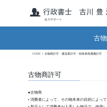
コ
ナ
ン
ビ
テ
ゲ
ン
ー
ツ
シ
へ
ョ
古物
ス
ン
キ
に
ッ
移
プ
動
HOME
古物商許可・運送業許可・特殊車両運搬許可
古物商許可
●古物商
• 消費者によって、その物本来の目的によっ
• 新品として消費者が入手した物品で、使用