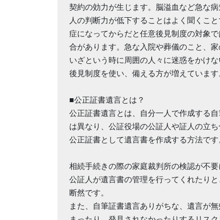
契約の効力が生じます。脳溢血など急な病
人の判断力が低下することはよく聞くこと
症になってからだと任意後見制度の対象で
合があります。急な入院や葬儀のこと、家
いざという時に周囲の人々に迷惑をかけな
後見制度を使い、備える方が増えています
■公正証書遺言とは？
公正証書遺言とは、自分一人で作成する自
は異なり、公証役場の公証人や証人の立ち
公正証書として遺言書を作成する方法です
相続手続きの際の家庭裁判所の検認が不要
公証人が遺言書の管理を行ってくれたりと
断然です。
また、自筆証書遺言ありがちな、遺言が無
まったり、発見されなかったりするリスク