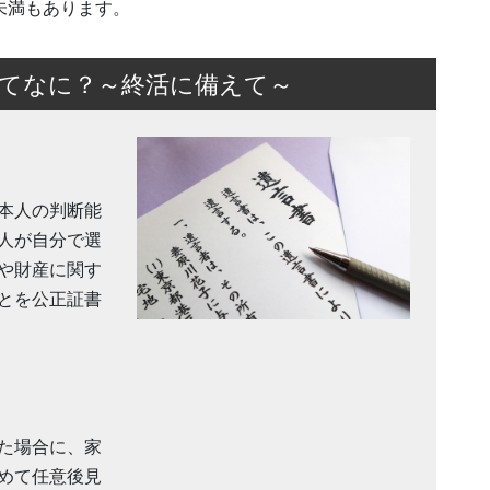
未満もあります。
ってなに？～終活に備えて～
本人の判断能
人が自分で選
や財産に関す
とを公正証書
た場合に、家
めて任意後見